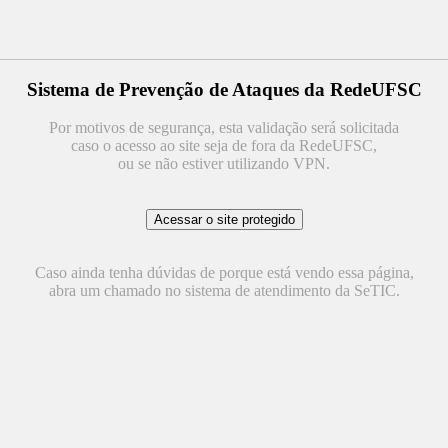
Sistema de Prevenção de Ataques da RedeUFSC
Por motivos de segurança, esta validação será solicitada
caso o acesso ao site seja de fora da RedeUFSC,
ou se não estiver utilizando VPN.
Caso ainda tenha dúvidas de porque está vendo essa página,
abra um chamado no sistema de atendimento da SeTIC.