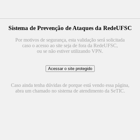
Sistema de Prevenção de Ataques da RedeUFSC
Por motivos de segurança, esta validação será solicitada
caso o acesso ao site seja de fora da RedeUFSC,
ou se não estiver utilizando VPN.
Caso ainda tenha dúvidas de porque está vendo essa página,
abra um chamado no sistema de atendimento da SeTIC.