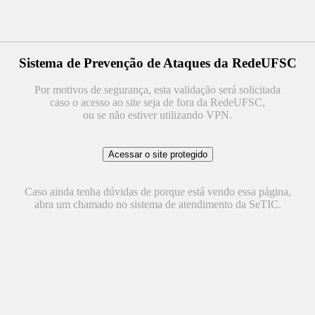
Sistema de Prevenção de Ataques da RedeUFSC
Por motivos de segurança, esta validação será solicitada
caso o acesso ao site seja de fora da RedeUFSC,
ou se não estiver utilizando VPN.
Caso ainda tenha dúvidas de porque está vendo essa página,
abra um chamado no sistema de atendimento da SeTIC.