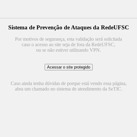
Sistema de Prevenção de Ataques da RedeUFSC
Por motivos de segurança, esta validação será solicitada
caso o acesso ao site seja de fora da RedeUFSC,
ou se não estiver utilizando VPN.
Caso ainda tenha dúvidas de porque está vendo essa página,
abra um chamado no sistema de atendimento da SeTIC.