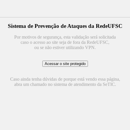
Sistema de Prevenção de Ataques da RedeUFSC
Por motivos de segurança, esta validação será solicitada
caso o acesso ao site seja de fora da RedeUFSC,
ou se não estiver utilizando VPN.
Caso ainda tenha dúvidas de porque está vendo essa página,
abra um chamado no sistema de atendimento da SeTIC.