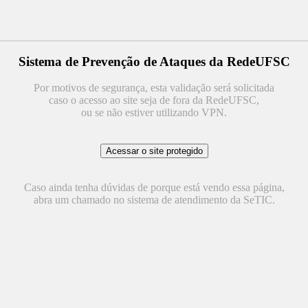
Sistema de Prevenção de Ataques da RedeUFSC
Por motivos de segurança, esta validação será solicitada
caso o acesso ao site seja de fora da RedeUFSC,
ou se não estiver utilizando VPN.
Caso ainda tenha dúvidas de porque está vendo essa página,
abra um chamado no sistema de atendimento da SeTIC.