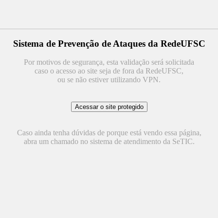
Sistema de Prevenção de Ataques da RedeUFSC
Por motivos de segurança, esta validação será solicitada
caso o acesso ao site seja de fora da RedeUFSC,
ou se não estiver utilizando VPN.
Caso ainda tenha dúvidas de porque está vendo essa página,
abra um chamado no sistema de atendimento da SeTIC.