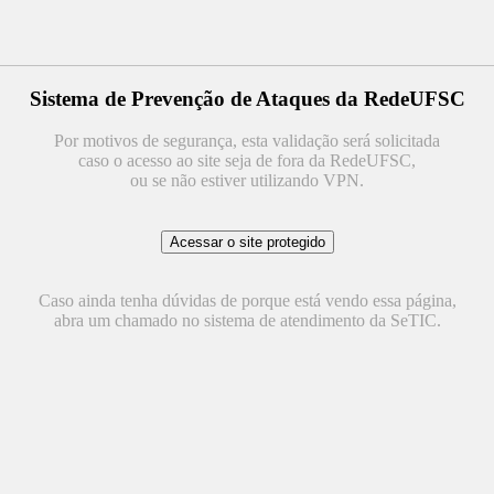
Sistema de Prevenção de Ataques da RedeUFSC
Por motivos de segurança, esta validação será solicitada
caso o acesso ao site seja de fora da RedeUFSC,
ou se não estiver utilizando VPN.
Caso ainda tenha dúvidas de porque está vendo essa página,
abra um chamado no sistema de atendimento da SeTIC.