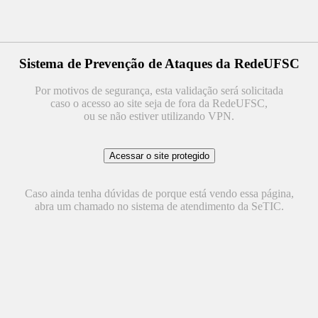
Sistema de Prevenção de Ataques da RedeUFSC
Por motivos de segurança, esta validação será solicitada
caso o acesso ao site seja de fora da RedeUFSC,
ou se não estiver utilizando VPN.
Caso ainda tenha dúvidas de porque está vendo essa página,
abra um chamado no sistema de atendimento da SeTIC.