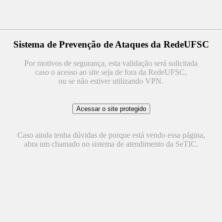
Sistema de Prevenção de Ataques da RedeUFSC
Por motivos de segurança, esta validação será solicitada
caso o acesso ao site seja de fora da RedeUFSC,
ou se não estiver utilizando VPN.
Caso ainda tenha dúvidas de porque está vendo essa página,
abra um chamado no sistema de atendimento da SeTIC.