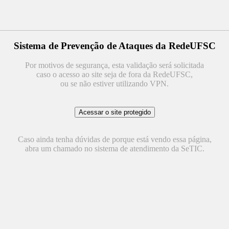
Sistema de Prevenção de Ataques da RedeUFSC
Por motivos de segurança, esta validação será solicitada
caso o acesso ao site seja de fora da RedeUFSC,
ou se não estiver utilizando VPN.
Caso ainda tenha dúvidas de porque está vendo essa página,
abra um chamado no sistema de atendimento da SeTIC.