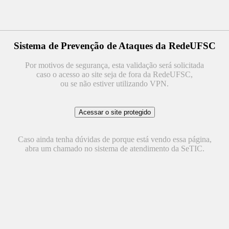
Sistema de Prevenção de Ataques da RedeUFSC
Por motivos de segurança, esta validação será solicitada
caso o acesso ao site seja de fora da RedeUFSC,
ou se não estiver utilizando VPN.
Caso ainda tenha dúvidas de porque está vendo essa página,
abra um chamado no sistema de atendimento da SeTIC.