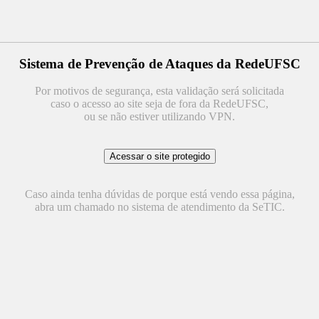
Sistema de Prevenção de Ataques da RedeUFSC
Por motivos de segurança, esta validação será solicitada
caso o acesso ao site seja de fora da RedeUFSC,
ou se não estiver utilizando VPN.
Caso ainda tenha dúvidas de porque está vendo essa página,
abra um chamado no sistema de atendimento da SeTIC.