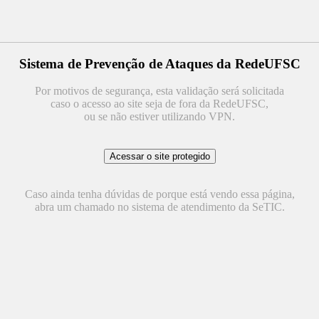
Sistema de Prevenção de Ataques da RedeUFSC
Por motivos de segurança, esta validação será solicitada
caso o acesso ao site seja de fora da RedeUFSC,
ou se não estiver utilizando VPN.
Caso ainda tenha dúvidas de porque está vendo essa página,
abra um chamado no sistema de atendimento da SeTIC.