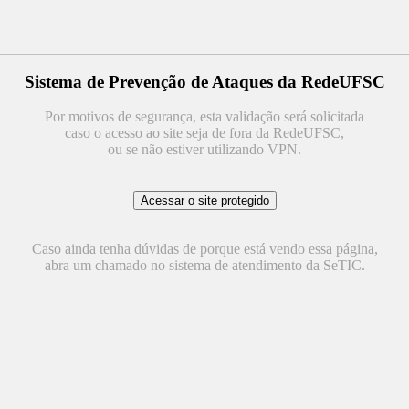
Sistema de Prevenção de Ataques da RedeUFSC
Por motivos de segurança, esta validação será solicitada
caso o acesso ao site seja de fora da RedeUFSC,
ou se não estiver utilizando VPN.
Caso ainda tenha dúvidas de porque está vendo essa página,
abra um chamado no sistema de atendimento da SeTIC.