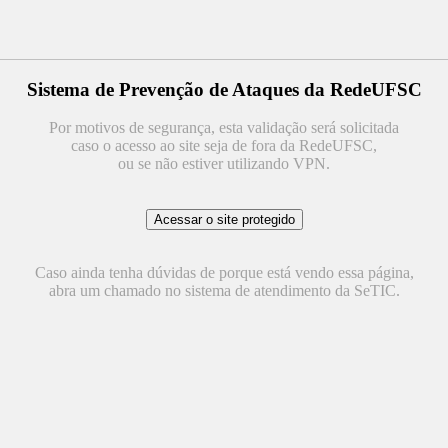
Sistema de Prevenção de Ataques da RedeUFSC
Por motivos de segurança, esta validação será solicitada
caso o acesso ao site seja de fora da RedeUFSC,
ou se não estiver utilizando VPN.
Caso ainda tenha dúvidas de porque está vendo essa página,
abra um chamado no sistema de atendimento da SeTIC.