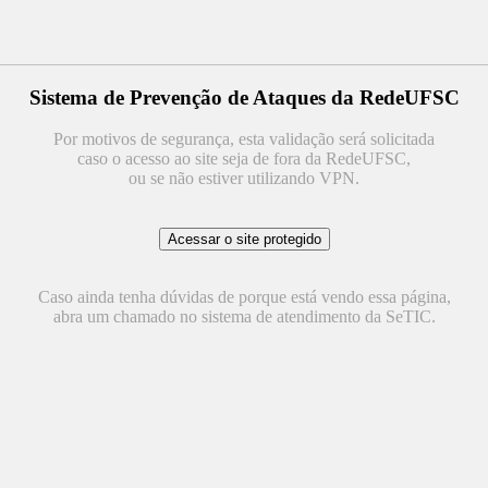
Sistema de Prevenção de Ataques da RedeUFSC
Por motivos de segurança, esta validação será solicitada
caso o acesso ao site seja de fora da RedeUFSC,
ou se não estiver utilizando VPN.
Caso ainda tenha dúvidas de porque está vendo essa página,
abra um chamado no sistema de atendimento da SeTIC.