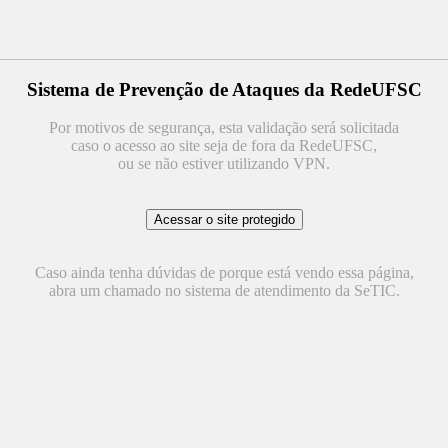
Sistema de Prevenção de Ataques da RedeUFSC
Por motivos de segurança, esta validação será solicitada
caso o acesso ao site seja de fora da RedeUFSC,
ou se não estiver utilizando VPN.
Caso ainda tenha dúvidas de porque está vendo essa página,
abra um chamado no sistema de atendimento da SeTIC.