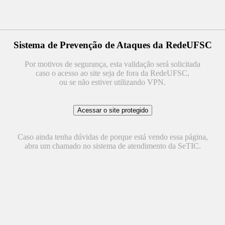
Sistema de Prevenção de Ataques da RedeUFSC
Por motivos de segurança, esta validação será solicitada
caso o acesso ao site seja de fora da RedeUFSC,
ou se não estiver utilizando VPN.
Caso ainda tenha dúvidas de porque está vendo essa página,
abra um chamado no sistema de atendimento da SeTIC.