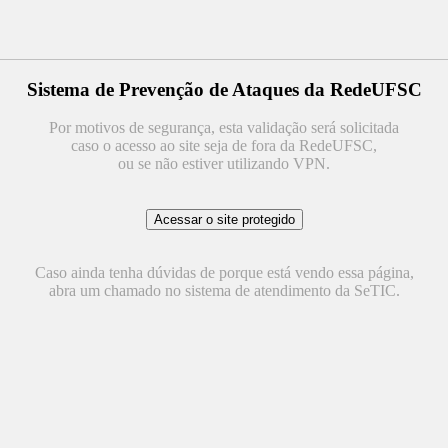
Sistema de Prevenção de Ataques da RedeUFSC
Por motivos de segurança, esta validação será solicitada
caso o acesso ao site seja de fora da RedeUFSC,
ou se não estiver utilizando VPN.
Caso ainda tenha dúvidas de porque está vendo essa página,
abra um chamado no sistema de atendimento da SeTIC.