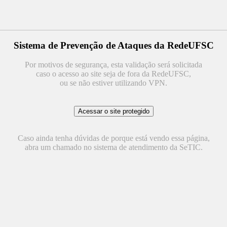
Sistema de Prevenção de Ataques da RedeUFSC
Por motivos de segurança, esta validação será solicitada
caso o acesso ao site seja de fora da RedeUFSC,
ou se não estiver utilizando VPN.
Caso ainda tenha dúvidas de porque está vendo essa página,
abra um chamado no sistema de atendimento da SeTIC.