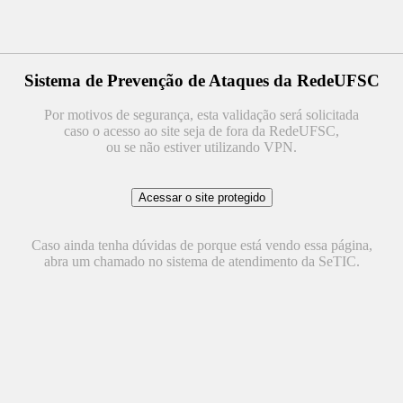
Sistema de Prevenção de Ataques da RedeUFSC
Por motivos de segurança, esta validação será solicitada
caso o acesso ao site seja de fora da RedeUFSC,
ou se não estiver utilizando VPN.
Caso ainda tenha dúvidas de porque está vendo essa página,
abra um chamado no sistema de atendimento da SeTIC.