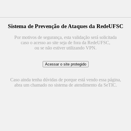
Sistema de Prevenção de Ataques da RedeUFSC
Por motivos de segurança, esta validação será solicitada
caso o acesso ao site seja de fora da RedeUFSC,
ou se não estiver utilizando VPN.
Caso ainda tenha dúvidas de porque está vendo essa página,
abra um chamado no sistema de atendimento da SeTIC.