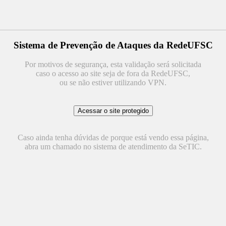
Sistema de Prevenção de Ataques da RedeUFSC
Por motivos de segurança, esta validação será solicitada
caso o acesso ao site seja de fora da RedeUFSC,
ou se não estiver utilizando VPN.
Caso ainda tenha dúvidas de porque está vendo essa página,
abra um chamado no sistema de atendimento da SeTIC.