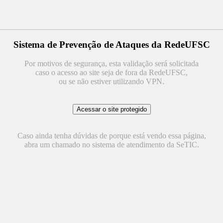
Sistema de Prevenção de Ataques da RedeUFSC
Por motivos de segurança, esta validação será solicitada
caso o acesso ao site seja de fora da RedeUFSC,
ou se não estiver utilizando VPN.
Caso ainda tenha dúvidas de porque está vendo essa página,
abra um chamado no sistema de atendimento da SeTIC.