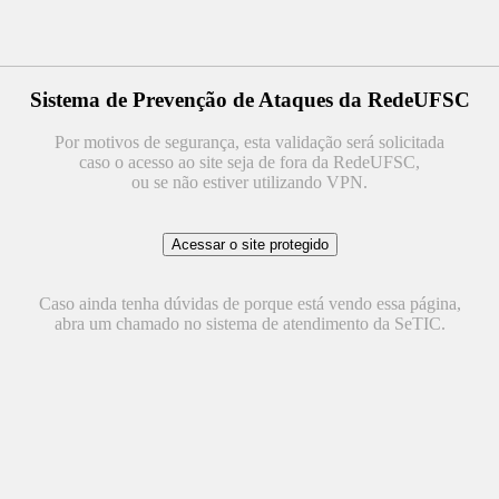
Sistema de Prevenção de Ataques da RedeUFSC
Por motivos de segurança, esta validação será solicitada
caso o acesso ao site seja de fora da RedeUFSC,
ou se não estiver utilizando VPN.
Caso ainda tenha dúvidas de porque está vendo essa página,
abra um chamado no sistema de atendimento da SeTIC.