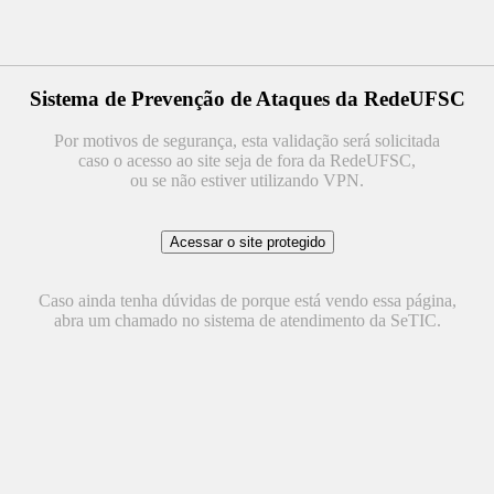
Sistema de Prevenção de Ataques da RedeUFSC
Por motivos de segurança, esta validação será solicitada
caso o acesso ao site seja de fora da RedeUFSC,
ou se não estiver utilizando VPN.
Caso ainda tenha dúvidas de porque está vendo essa página,
abra um chamado no sistema de atendimento da SeTIC.