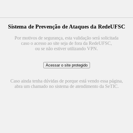
Sistema de Prevenção de Ataques da RedeUFSC
Por motivos de segurança, esta validação será solicitada
caso o acesso ao site seja de fora da RedeUFSC,
ou se não estiver utilizando VPN.
Caso ainda tenha dúvidas de porque está vendo essa página,
abra um chamado no sistema de atendimento da SeTIC.