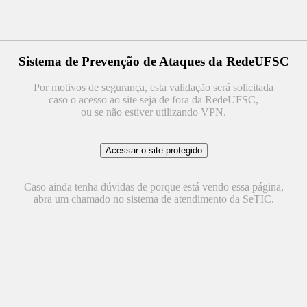
Sistema de Prevenção de Ataques da RedeUFSC
Por motivos de segurança, esta validação será solicitada
caso o acesso ao site seja de fora da RedeUFSC,
ou se não estiver utilizando VPN.
Caso ainda tenha dúvidas de porque está vendo essa página,
abra um chamado no sistema de atendimento da SeTIC.