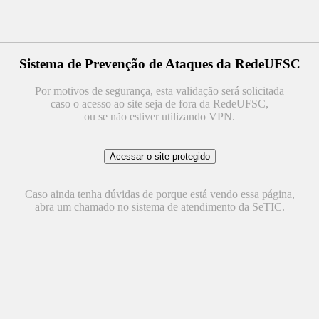
Sistema de Prevenção de Ataques da RedeUFSC
Por motivos de segurança, esta validação será solicitada
caso o acesso ao site seja de fora da RedeUFSC,
ou se não estiver utilizando VPN.
Caso ainda tenha dúvidas de porque está vendo essa página,
abra um chamado no sistema de atendimento da SeTIC.