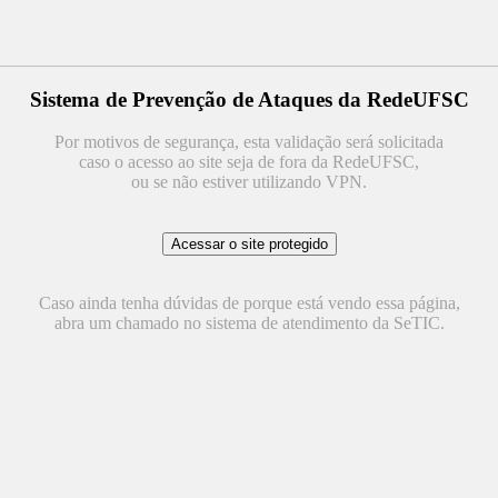
Sistema de Prevenção de Ataques da RedeUFSC
Por motivos de segurança, esta validação será solicitada
caso o acesso ao site seja de fora da RedeUFSC,
ou se não estiver utilizando VPN.
Caso ainda tenha dúvidas de porque está vendo essa página,
abra um chamado no sistema de atendimento da SeTIC.