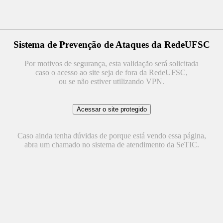
Sistema de Prevenção de Ataques da RedeUFSC
Por motivos de segurança, esta validação será solicitada
caso o acesso ao site seja de fora da RedeUFSC,
ou se não estiver utilizando VPN.
Caso ainda tenha dúvidas de porque está vendo essa página,
abra um chamado no sistema de atendimento da SeTIC.