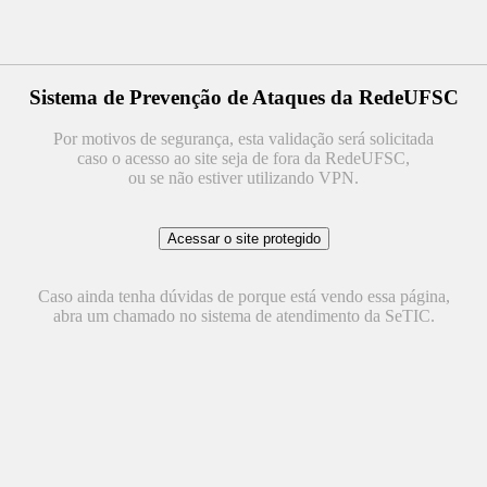
Sistema de Prevenção de Ataques da RedeUFSC
Por motivos de segurança, esta validação será solicitada
caso o acesso ao site seja de fora da RedeUFSC,
ou se não estiver utilizando VPN.
Caso ainda tenha dúvidas de porque está vendo essa página,
abra um chamado no sistema de atendimento da SeTIC.