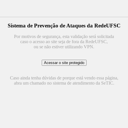
Sistema de Prevenção de Ataques da RedeUFSC
Por motivos de segurança, esta validação será solicitada
caso o acesso ao site seja de fora da RedeUFSC,
ou se não estiver utilizando VPN.
Caso ainda tenha dúvidas de porque está vendo essa página,
abra um chamado no sistema de atendimento da SeTIC.