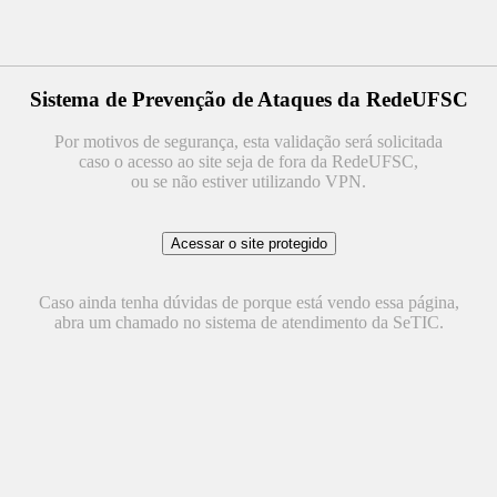
Sistema de Prevenção de Ataques da RedeUFSC
Por motivos de segurança, esta validação será solicitada
caso o acesso ao site seja de fora da RedeUFSC,
ou se não estiver utilizando VPN.
Caso ainda tenha dúvidas de porque está vendo essa página,
abra um chamado no sistema de atendimento da SeTIC.