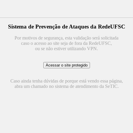
Sistema de Prevenção de Ataques da RedeUFSC
Por motivos de segurança, esta validação será solicitada
caso o acesso ao site seja de fora da RedeUFSC,
ou se não estiver utilizando VPN.
Caso ainda tenha dúvidas de porque está vendo essa página,
abra um chamado no sistema de atendimento da SeTIC.