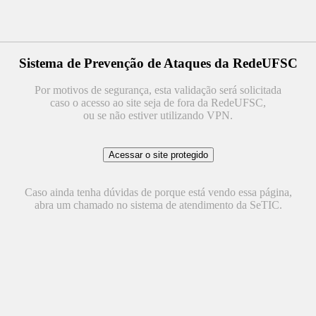
Sistema de Prevenção de Ataques da RedeUFSC
Por motivos de segurança, esta validação será solicitada
caso o acesso ao site seja de fora da RedeUFSC,
ou se não estiver utilizando VPN.
Caso ainda tenha dúvidas de porque está vendo essa página,
abra um chamado no sistema de atendimento da SeTIC.