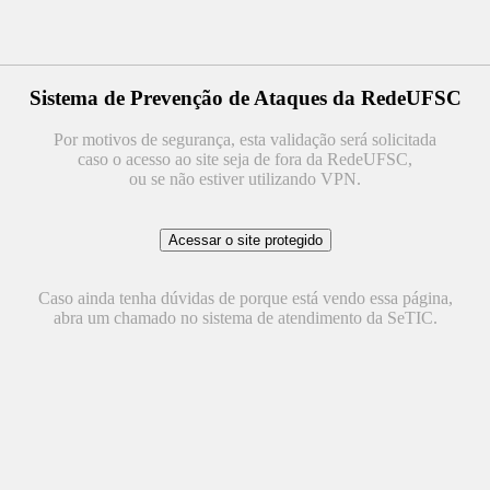
Sistema de Prevenção de Ataques da RedeUFSC
Por motivos de segurança, esta validação será solicitada
caso o acesso ao site seja de fora da RedeUFSC,
ou se não estiver utilizando VPN.
Caso ainda tenha dúvidas de porque está vendo essa página,
abra um chamado no sistema de atendimento da SeTIC.