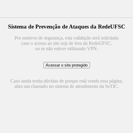
Sistema de Prevenção de Ataques da RedeUFSC
Por motivos de segurança, esta validação será solicitada
caso o acesso ao site seja de fora da RedeUFSC,
ou se não estiver utilizando VPN.
Caso ainda tenha dúvidas de porque está vendo essa página,
abra um chamado no sistema de atendimento da SeTIC.