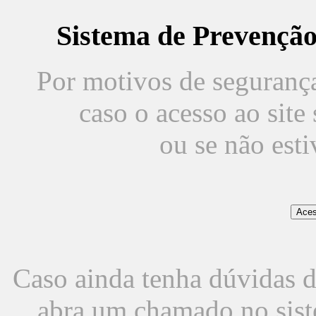
Sistema de Prevençã
Por motivos de segurança,
caso o acesso ao sit
ou se não est
Caso ainda tenha dúvidas d
abra um chamado no sist