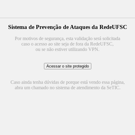
Sistema de Prevenção de Ataques da RedeUFSC
Por motivos de segurança, esta validação será solicitada
caso o acesso ao site seja de fora da RedeUFSC,
ou se não estiver utilizando VPN.
Caso ainda tenha dúvidas de porque está vendo essa página,
abra um chamado no sistema de atendimento da SeTIC.