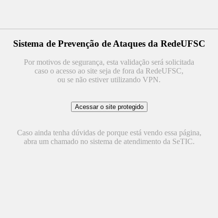
Sistema de Prevenção de Ataques da RedeUFSC
Por motivos de segurança, esta validação será solicitada
caso o acesso ao site seja de fora da RedeUFSC,
ou se não estiver utilizando VPN.
Caso ainda tenha dúvidas de porque está vendo essa página,
abra um chamado no sistema de atendimento da SeTIC.