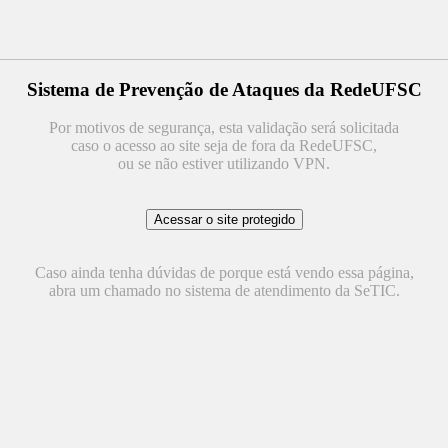
Sistema de Prevenção de Ataques da RedeUFSC
Por motivos de segurança, esta validação será solicitada
caso o acesso ao site seja de fora da RedeUFSC,
ou se não estiver utilizando VPN.
Caso ainda tenha dúvidas de porque está vendo essa página,
abra um chamado no sistema de atendimento da SeTIC.