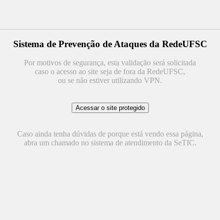
Sistema de Prevenção de Ataques da RedeUFSC
Por motivos de segurança, esta validação será solicitada
caso o acesso ao site seja de fora da RedeUFSC,
ou se não estiver utilizando VPN.
Caso ainda tenha dúvidas de porque está vendo essa página,
abra um chamado no sistema de atendimento da SeTIC.