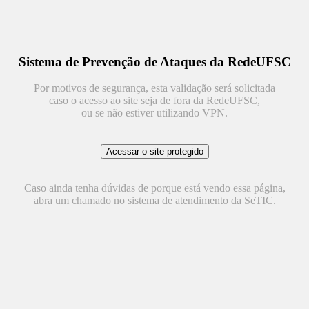
Sistema de Prevenção de Ataques da RedeUFSC
Por motivos de segurança, esta validação será solicitada
caso o acesso ao site seja de fora da RedeUFSC,
ou se não estiver utilizando VPN.
Caso ainda tenha dúvidas de porque está vendo essa página,
abra um chamado no sistema de atendimento da SeTIC.