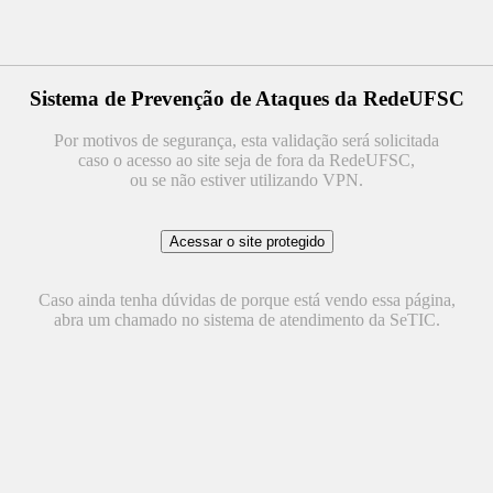
Sistema de Prevenção de Ataques da RedeUFSC
Por motivos de segurança, esta validação será solicitada
caso o acesso ao site seja de fora da RedeUFSC,
ou se não estiver utilizando VPN.
Caso ainda tenha dúvidas de porque está vendo essa página,
abra um chamado no sistema de atendimento da SeTIC.