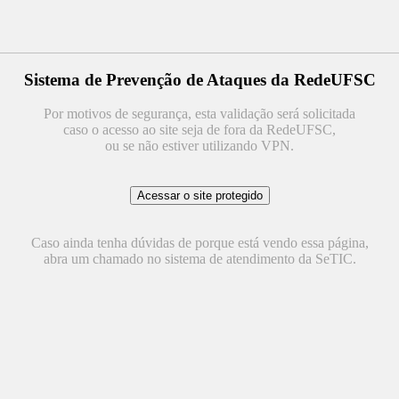
Sistema de Prevenção de Ataques da RedeUFSC
Por motivos de segurança, esta validação será solicitada
caso o acesso ao site seja de fora da RedeUFSC,
ou se não estiver utilizando VPN.
Caso ainda tenha dúvidas de porque está vendo essa página,
abra um chamado no sistema de atendimento da SeTIC.