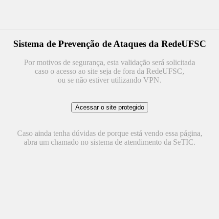
Sistema de Prevenção de Ataques da RedeUFSC
Por motivos de segurança, esta validação será solicitada
caso o acesso ao site seja de fora da RedeUFSC,
ou se não estiver utilizando VPN.
Caso ainda tenha dúvidas de porque está vendo essa página,
abra um chamado no sistema de atendimento da SeTIC.