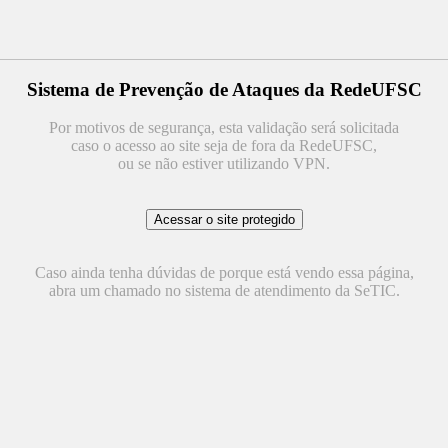
Sistema de Prevenção de Ataques da RedeUFSC
Por motivos de segurança, esta validação será solicitada
caso o acesso ao site seja de fora da RedeUFSC,
ou se não estiver utilizando VPN.
Caso ainda tenha dúvidas de porque está vendo essa página,
abra um chamado no sistema de atendimento da SeTIC.