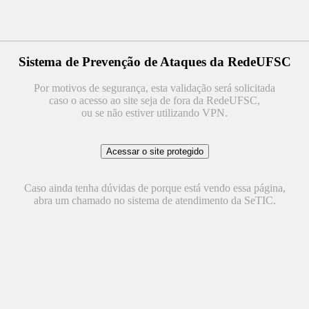
Sistema de Prevenção de Ataques da RedeUFSC
Por motivos de segurança, esta validação será solicitada
caso o acesso ao site seja de fora da RedeUFSC,
ou se não estiver utilizando VPN.
Caso ainda tenha dúvidas de porque está vendo essa página,
abra um chamado no sistema de atendimento da SeTIC.